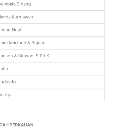
Gembala Sidang
Handy Kurniawan
Simon Nusi
iam Martono & Bujang
ansen & Simson, S.Pd.K
ulin
udianto
ereja
ADAH PERKAUAN