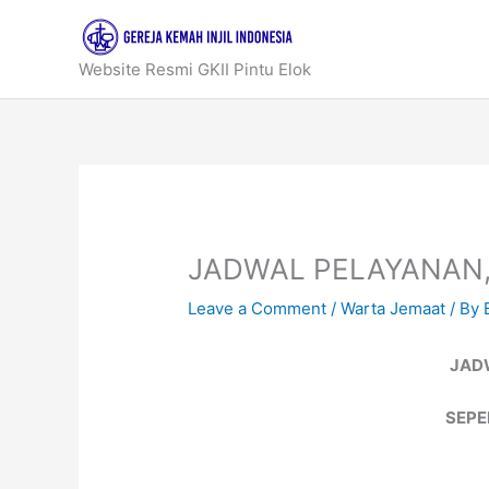
Skip
to
content
Website Resmi GKII Pintu Elok
JADWAL PELAYANAN, 
Leave a Comment
/
Warta Jemaat
/ By
JAD
SEPE