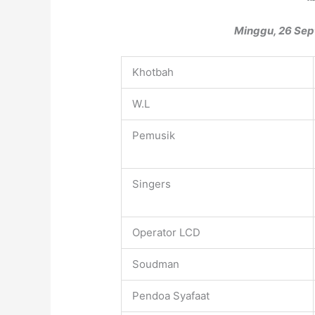
Minggu, 26 Sept
Khotbah
W.L
Pemusik
Singers
Operator LCD
Soudman
Pendoa Syafaat