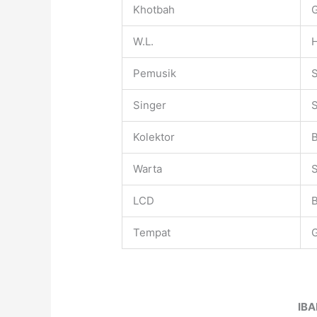
Khotbah
W.L.
Pemusik
Singer
S
Kolektor
B
Warta
S
LCD
B
Tempat
G
IB