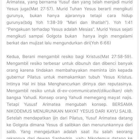
Arimatea, yang bernama Yusuf dan yang telah menjadi murid
Yesus juga(Mat 27:57). Murid Tuhan Yesus berarti mengikuti
gurunya, bukan hanya ajarannya tetapi cara hidup
gurunya(bdg Yoh 1:38-39 “Mari dan lihatlah”). Yoh 1:41
“Pengakuan terhadap Yesus adalah Mesias”. Murid Yesus sejati
mengikuti sampai Golgota bukan hanya ingin mengalami
berkat dan mujizat lalu mengundurkan diri(Yoh 6:66)
Kedua, Berani mengambil resiko bagi Kristus(Mat 27:58-59).
Mengambil resiko terbesar untuk dibunuh dan dibenci banyak
orang karena tindakan membahayakan meminta izin kepada
gubernur Pilatus untuk memakamkan tubuh Yesus Kristus.
Intinya Hal ini bisa Menghancurkan dirinya dan reputasinya.
Mengambil resiko untuk di-
ex-communicated(dikucilkan)
oleh
bangsa Yahudi. Konsep orang Yahudi memegang mayat najis.
Tetapi Yususf Arimatea mengubah konsep. BERSAMA
NIKODEMUS MENURUNKAN MAYAT YESUS DARI KAYU SALIB.
Setelah mendapatkan ijin dari Pilatus, Yusuf Arimatea datang
ke Golgota dimana Yesus di salibkan dan menurunkannya dari
salib. Yang mengejutkan adalah saat itu salah seorang
rekannya dari dewan Sanhedrin, yaitu Nikodemus datang ke