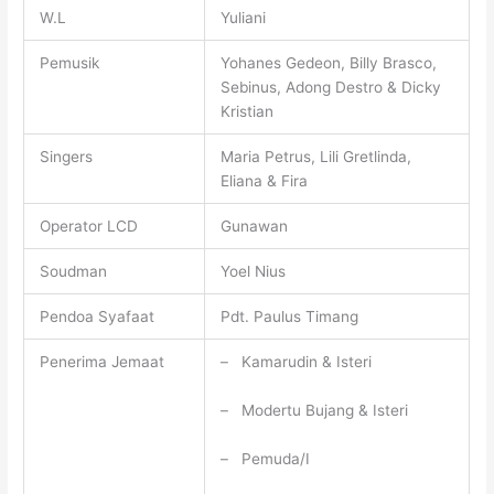
W.L
Yuliani
Pemusik
Yohanes Gedeon, Billy Brasco,
Sebinus, Adong Destro & Dicky
Kristian
Singers
Maria Petrus, Lili Gretlinda,
Eliana & Fira
Operator LCD
Gunawan
Soudman
Yoel Nius
Pendoa Syafaat
Pdt. Paulus Timang
Penerima Jemaat
– Kamarudin & Isteri
– Modertu Bujang & Isteri
– Pemuda/I