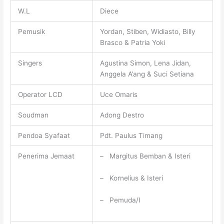
W.L
Diece
Pemusik
Yordan, Stiben, Widiasto, Billy
Brasco & Patria Yoki
Singers
Agustina Simon, Lena Jidan,
Anggela A’ang & Suci Setiana
Operator LCD
Uce Omaris
Soudman
Adong Destro
Pendoa Syafaat
Pdt. Paulus Timang
Penerima Jemaat
– Margitus Bemban & Isteri
– Kornelius & Isteri
– Pemuda/I