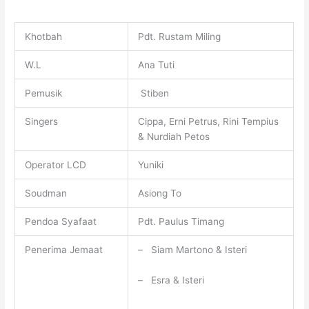
Khotbah
Pdt. Rustam Miling
W.L
Ana Tuti
Pemusik
Stiben
Singers
Cippa, Erni Petrus, Rini Tempius
& Nurdiah Petos
Operator LCD
Yuniki
Soudman
Asiong To
Pendoa Syafaat
Pdt. Paulus Timang
Penerima Jemaat
– Siam Martono & Isteri
– Esra & Isteri