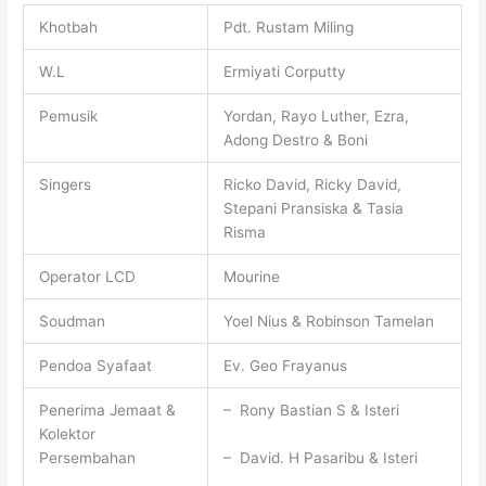
Khotbah
Pdt. Rustam Miling
W.L
Ermiyati Corputty
Pemusik
Yordan, Rayo Luther, Ezra,
Adong Destro & Boni
Singers
Ricko David, Ricky David,
Stepani Pransiska & Tasia
Risma
Operator LCD
Mourine
Soudman
Yoel Nius & Robinson Tamelan
Pendoa Syafaat
Ev. Geo Frayanus
Penerima Jemaat &
– Rony Bastian S & Isteri
Kolektor
– David. H Pasaribu & Isteri
Persembahan