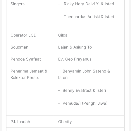
Singers
– Ricky Hery Delvi Y. & Isteri
– Theonardus Aririski & Isteri
Operator LCD
Gilda
Soudman
Lajan & Asiung To
Pendoa Syafaat
Ev. Geo Frayanus
Penerima Jemaat &
– Benyamin John Sateno &
Kolektor Persb.
Isteri
– Benny Evafrast & Isteri
– Pemuda/I (Pengh. Jiwa)
PJ. Ibadah
Obedty