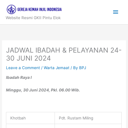
Skip
to
Main
content
Website Resmi GKII Pintu Elok
Men
JADWAL IBADAH & PELAYANAN 24-
30 JUNI 2024
Leave a Comment
/
Warta Jemaat
/ By
BPJ
Ibadah Raya I
Minggu, 30 Juni 2024, Pkl. 06.00 Wib.
Khotbah
Pdt. Rustam Miling