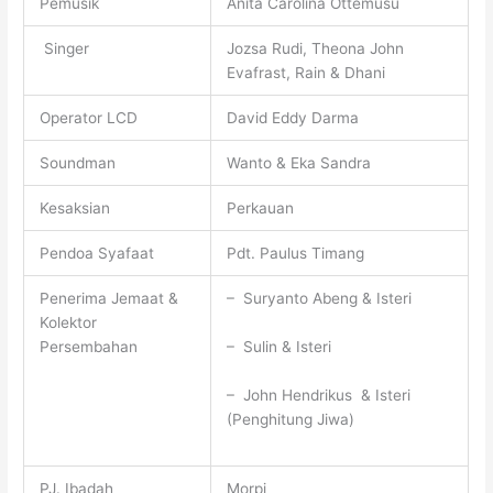
Pemusik
Anita Carolina Ottemusu
Singer
Jozsa Rudi, Theona John
Evafrast, Rain & Dhani
Operator LCD
David Eddy Darma
Soundman
Wanto & Eka Sandra
Kesaksian
Perkauan
Pendoa Syafaat
Pdt. Paulus Timang
Penerima Jemaat &
– Suryanto Abeng & Isteri
Kolektor
– Sulin & Isteri
Persembahan
– John Hendrikus & Isteri
(Penghitung Jiwa)
PJ. Ibadah
Morpi