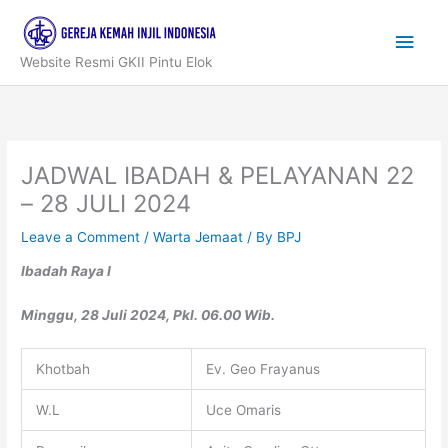
Skip
to
Main
content
Website Resmi GKII Pintu Elok
Men
JADWAL IBADAH & PELAYANAN 22
– 28 JULI 2024
Leave a Comment
/
Warta Jemaat
/ By
BPJ
Ibadah Raya I
Minggu, 28 Juli 2024, Pkl. 06.00 Wib.
Khotbah
Ev. Geo Frayanus
W.L
Uce Omaris