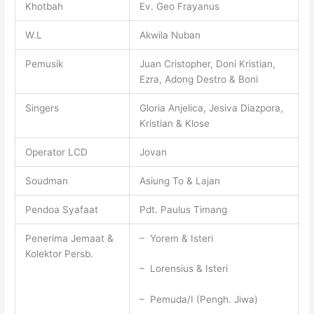
Khotbah
Ev. Geo Frayanus
W.L
Akwila Nuban
Pemusik
Juan Cristopher, Doni Kristian,
Ezra, Adong Destro & Boni
Singers
Gloria Anjelica, Jesiva Diazpora,
Kristian & Klose
Operator LCD
Jovan
Soudman
Asiung To & Lajan
Pendoa Syafaat
Pdt. Paulus Timang
Penerima Jemaat &
– Yorem & Isteri
Kolektor Persb.
– Lorensius & Isteri
– Pemuda/I (Pengh. Jiwa)