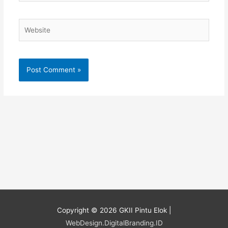
Website
Copyright © 2026
GKII Pintu Elok
|
WebDesign.DigitalBranding.ID