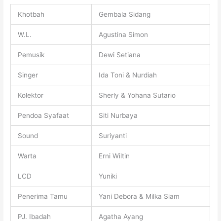
Khotbah
Gembala Sidang
W.L.
Agustina Simon
Pemusik
Dewi Setiana
Singer
Ida Toni & Nurdiah
Kolektor
Sherly & Yohana Sutario
Pendoa Syafaat
Siti Nurbaya
Sound
Suriyanti
Warta
Erni Wiltin
LCD
Yuniki
Penerima Tamu
Yani Debora & Milka Siam
PJ. Ibadah
Agatha Ayang