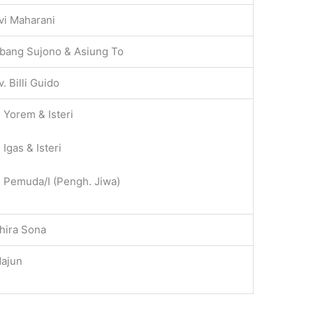
vi Maharani
bang Sujono & Asiung To
v. Billi Guido
 Yorem & Isteri
 Igas & Isteri
 Pemuda/I (Pengh. Jiwa)
hira Sona
ajun