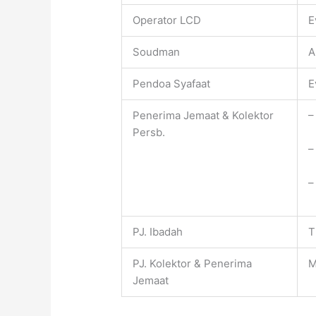
Operator LCD
E
Soudman
A
Pendoa Syafaat
E
Penerima Jemaat & Kolektor
–
Persb.
–
–
PJ. Ibadah
T
PJ. Kolektor & Penerima
M
Jemaat