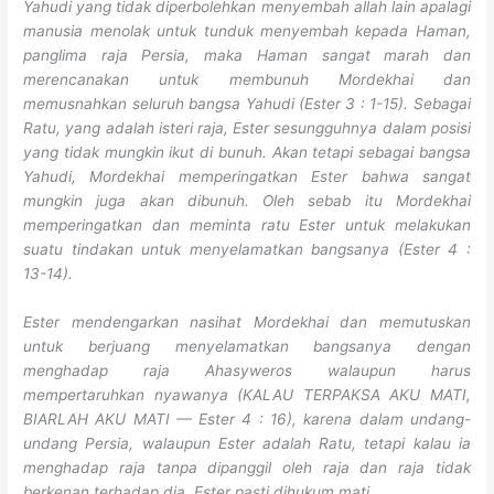
Yahudi yang tidak diperbolehkan menyembah allah lain apalagi
manusia menolak untuk tunduk menyembah kepada Haman,
panglima raja Persia, maka Haman sangat marah dan
merencanakan untuk membunuh Mordekhai dan
memusnahkan seluruh bangsa Yahudi (Ester 3 : 1-15). Sebagai
Ratu, yang adalah isteri raja, Ester sesungguhnya dalam posisi
yang tidak mungkin ikut di bunuh. Akan tetapi sebagai bangsa
Yahudi, Mordekhai memperingatkan Ester bahwa sangat
mungkin juga akan dibunuh. Oleh sebab itu Mordekhai
memperingatkan dan meminta ratu Ester untuk melakukan
suatu tindakan untuk menyelamatkan bangsanya (Ester 4 :
13-14).
Ester mendengarkan nasihat Mordekhai dan memutuskan
untuk berjuang menyelamatkan bangsanya dengan
menghadap raja Ahasyweros walaupun harus
mempertaruhkan nyawanya (KALAU TERPAKSA AKU MATI,
BIARLAH AKU MATI — Ester 4 : 16), karena dalam undang-
undang Persia, walaupun Ester adalah Ratu, tetapi kalau ia
menghadap raja tanpa dipanggil oleh raja dan raja tidak
berkenan terhadap dia, Ester pasti dihukum mati.