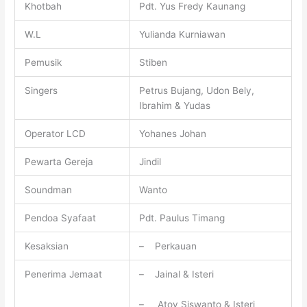
Khotbah
Pdt. Yus Fredy Kaunang
W.L
Yulianda Kurniawan
Pemusik
Stiben
Singers
Petrus Bujang, Udon Bely,
Ibrahim & Yudas
Operator LCD
Yohanes Johan
Pewarta Gereja
Jindil
Soundman
Wanto
Pendoa Syafaat
Pdt. Paulus Timang
Kesaksian
– Perkauan
Penerima Jemaat
– Jainal & Isteri
– Atoy Siswanto & Isteri