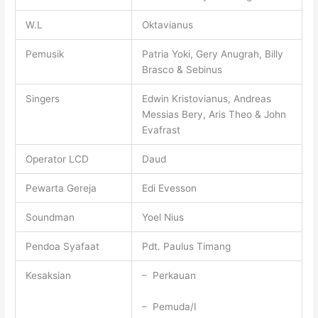
W.L
Oktavianus
Pemusik
Patria Yoki, Gery Anugrah, Billy
Brasco & Sebinus
Singers
Edwin Kristovianus, Andreas
Messias Bery, Aris Theo & John
Evafrast
Operator LCD
Daud
Pewarta Gereja
Edi Evesson
Soundman
Yoel Nius
Pendoa Syafaat
Pdt. Paulus Timang
Kesaksian
– Perkauan
– Pemuda/I