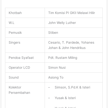
Khotbah
Tim Komisi PI GKII Melawi Hilir
W.L
John Welly Luther
Pemusik
Stiben
Singers
Cesario, T. Pardede, Yohanes
Johan & John Hendrikus
Pendoa Syafaat
Pdt. Rustam Miling
Operator LCD
Simon Nusi
Sound
Asiong To
Kolektor
– Simson, S.Pd.K & Isteri
Persembahan
– Yusak & Isteri