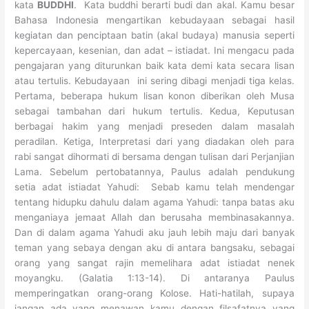
kata
BUDDHI
. Kata buddhi berarti budi dan akal. Kamu besar
Bahasa Indonesia mengartikan kebudayaan sebagai hasil
kegiatan dan penciptaan batin (akal budaya) manusia seperti
kepercayaan, kesenian, dan adat – istiadat. Ini mengacu pada
pengajaran yang diturunkan baik kata demi kata secara lisan
atau tertulis. Kebudayaan ini sering dibagi menjadi tiga kelas.
Pertama, beberapa hukum lisan konon diberikan oleh Musa
sebagai tambahan dari hukum tertulis. Kedua, Keputusan
berbagai hakim yang menjadi preseden dalam masalah
peradilan. Ketiga, Interpretasi dari yang diadakan oleh para
rabi sangat dihormati di bersama dengan tulisan dari Perjanjian
Lama. Sebelum pertobatannya, Paulus adalah pendukung
setia adat istiadat Yahudi: Sebab kamu telah mendengar
tentang hidupku dahulu dalam agama Yahudi: tanpa batas aku
menganiaya jemaat Allah dan berusaha membinasakannya.
Dan di dalam agama Yahudi aku jauh lebih maju dari banyak
teman yang sebaya dengan aku di antara bangsaku, sebagai
orang yang sangat rajin memelihara adat istiadat nenek
moyangku. (Galatia 1:13-14). Di antaranya Paulus
memperingatkan orang-orang Kolose. Hati-hatilah, supaya
jangan ada yang menawan kamu dengan filsafatnya yang