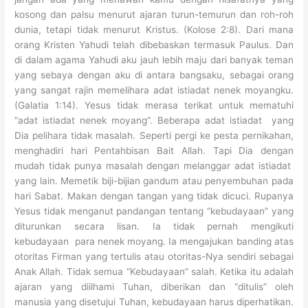
kosong dan palsu menurut ajaran turun-temurun dan roh-roh
dunia, tetapi tidak menurut Kristus. (Kolose 2:8). Dari mana
orang Kristen Yahudi telah dibebaskan termasuk Paulus. Dan
di dalam agama Yahudi aku jauh lebih maju dari banyak teman
yang sebaya dengan aku di antara bangsaku, sebagai orang
yang sangat rajin memelihara adat istiadat nenek moyangku.
(Galatia 1:14). Yesus tidak merasa terikat untuk mematuhi
“adat istiadat nenek moyang”. Beberapa adat istiadat yang
Dia pelihara tidak masalah. Seperti pergi ke pesta pernikahan,
menghadiri hari Pentahbisan Bait Allah. Tapi Dia dengan
mudah tidak punya masalah dengan melanggar adat istiadat
yang lain. Memetik biji-bijian gandum atau penyembuhan pada
hari Sabat. Makan dengan tangan yang tidak dicuci. Rupanya
Yesus tidak menganut pandangan tentang “kebudayaan” yang
diturunkan secara lisan. Ia tidak pernah mengikuti
kebudayaan para nenek moyang. Ia mengajukan banding atas
otoritas Firman yang tertulis atau otoritas-Nya sendiri sebagai
Anak Allah. Tidak semua “Kebudayaan” salah. Ketika itu adalah
ajaran yang diilhami Tuhan, diberikan dan “ditulis” oleh
manusia yang disetujui Tuhan, kebudayaan harus diperhatikan.