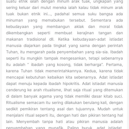
suatu etnik ialah dengan minum arak tuak, ungkapan yang
sering keluar dari mulut mereka ialah kalau tidak minum arak
tuak bukan etnik ini…, padahal semua suku bangsa ada
minuman yang memabukan tersebut. Sementara ada
kebudayaan yang membangun aklak dan moral tidak
dikembangkan seperti membuat kerajinan tangan dan
makanan tradisional dll. Ketika kebudayaan-adat istiadat
manusia diajarkan pada tingkat yang sama dengan perintah
Tuhan, itu mengarah pada penyembahan yang sia-sia. Ibadah
seperti itu mungkin tampak mengesankan, tetapi sebenarnya
itu adalah ” ibadah yang kosong, tidak berharga”. Pertama,
karena Tuhan tidak memerintahkannya. Kedua, karena tidak
mencapai kebutuhan kebaikan kita sebenarnya. Adat istiadat
dapat menuju kepada ibadah hipokritis. Adat istiadat manusia
cenderung ke arah ritualisme, lihat saja ritual yang ditemukan
di dalam banyak agama yang tidak memiliki dasar kitab suci.
Ritualisme semacam itu sering dilakukan berulang kali, dengan
sedikit pemikiran tentang asal dan tujuannya. Mudah untuk
menjalani ritual seperti itu, dengan hati dan pikiran tentang hal
lain. Menyembah tanpa hati atau pikiran manusia adalah
penyembahan yang munafik. Paling buruk, adat istiadat