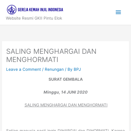
Skip
to
Main
content
Website Resmi GKII Pintu Elok
Men
SALING MENGHARGAI DAN
MENGHORMATI
Leave a Comment
/
Renungan
/ By
BPJ
SURAT GEMBALA
Minggu, 14 JUNI 2020
SALING MENGHARGAI DAN MENGHORMATI
Setiap manusia pasti ingin DIHARGAI dan DIHORMATI. Karena