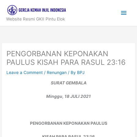
Skip
to
Main
content
Website Resmi GKII Pintu Elok
Men
PENGORBANAN KEPONAKAN
PAULUS KISAH PARA RASUL 23:16
Leave a Comment
/
Renungan
/ By
BPJ
SURAT GEMBALA
Minggu, 18 JULI 2021
PENGORBANAN KEPONAKAN PAULUS
KISAH PARA RASUL 23:16