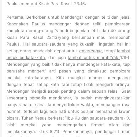
Paulus menurut Kisah Para Rasul 23:16:
Pertama, Berkorban untuk Mendengar dengan teliti dan jelas
.
Keponakan Paulus mendengar dengan teliti pembicaraan
komplotan orang-orang Yahudi berjumlah lebih dari 40 orang(
Kisah Para Rasul 23:13)yang bersumpah mau membunuh
Paulus. Hai saudara-saudara yang kukasihi, ingatlah hal ini:
setiap orang hendaklah cepat untuk
mendengar
, tetapi
lambat
untuk berkata-kata
, dan juga
lambat untuk marah(Yak
1:19).
Mendengar yang baik tidak hanya mendengar kata-kata, tapi
berusaha mengerti arti pesan yang dimaksud pembicara
melalui kata-katanya. Kita mungkin mampu mengulangi
dengan tepat setiap kata tapi tetap tidak mengerti artinya.
Mendengar menjadi aspek penting dalam sebuah relasi. Saat
seseorang bersedia mendengar, ia sudah menginvestasikan
banyak hal di sana. Ia menyediakan waktu, membangun rasa
hormat, terlebih lagi, ada hati untuk belajar memahami lawan
bicara. Tuhan Yesus berkata: ”Ibu-Ku dan saudara-saudara-Ku
ialah mereka, yang mendengarkan firman Allah dan
melakukannya.” (Luk 8:21). Penekanannya, pendengar firman