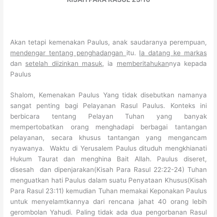
Akan tetapi kemenakan Paulus, anak saudaranya perempuan,
mendengar tentang penghadangan
itu.
Ia datang ke markas
dan
setelah diizinkan masuk
, ia
memberitahukan
nya kepada
Paulus
Shalom, Kemenakan Paulus Yang tidak disebutkan namanya
sangat penting bagi Pelayanan Rasul Paulus. Konteks ini
berbicara tentang Pelayan Tuhan yang banyak
mempertobatkan orang menghadapi berbagai tantangan
pelayanan, secara khusus tantangan yang mengancam
nyawanya. Waktu di Yerusalem Paulus dituduh mengkhianati
Hukum Taurat dan menghina Bait Allah. Paulus diseret,
disesah dan dipenjarakan(Kisah Para Rasul 22:22-24) Tuhan
menguatkan hati Paulus dalam suatu Penyataan Khusus(Kisah
Para Rasul 23:11) kemudian Tuhan memakai Keponakan Paulus
untuk menyelamtkannya dari rencana jahat 40 orang lebih
gerombolan Yahudi. Paling tidak ada dua pengorbanan Rasul