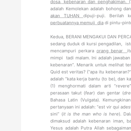
dosa, kebenaran dan penghakiman. (
adalah Kemolekan adalah bohong dan k
akan TUHAN
dipuji-puji. Berilah
perbuatannya memuji dia
di pintu-pin
Kedua, BERANI MENGAKUI DAN PERCA
sedang duduk di kursi pengadilan, is
mencampuri perkara
orang benar
i
mimpi tadi malam. Ini adalah jawaban 
kebenaran”. Menarik untuk melihat te
Quid est veritas? (“apa itu kebenaran?”)
adalah “kata kerja bantu (to be), dan k
(1) menghormati dalam arti “revere”
perasaan takut (
fear
) dan gentar (
dre
Bahasa Latin (Vulgata). Kemungkina
pertanyaan ini adalah: “est vir qui ade
sini” (
it is the man who is here
). Da
dimaksud adalah kebenaran iman, ba
Yesus adalah Putra Allah sebagaimana