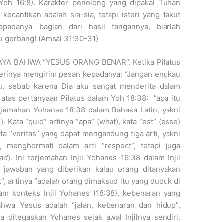
Yoh 16:8). Karakter penolong yang dipakai Tuhan
ecantikan adalah sia-sia, tetapi isteri yang
takut
 kepadanya bagian dari hasil tangannya, biarlah
tu gerbang! (Amsal 31:30-31)
YA BAHWA “YESUS ORANG BENAR”. Ketika Pilatus
terinya mengirim pesan kepadanya: “Jangan engkau
tu, sebab karena Dia aku sangat menderita dalam
atas pertanyaan Pilatus dalam Yoh 18:38: ”apa itu
rjemahan Yohanes 18:38 dalam Bahasa Latin, yakni
. Kata “quid” artinya “apa” (what), kata “est” (esse)
ata “veritas” yang dapat mengandung tiga arti, yakni
, menghormati dalam arti “respect”, tetapi juga
ad
). Ini terjemahan Injil Yohanes 16:38 dalam Injil
n jawaban yang diberikan kalau orang ditanyakan
st”, artinya “adalah orang dimaksud itu yang duduk di
lam konteks Injil Yohanes (18:38), kebenaran yang
hwa Yesus adalah “jalan, kebenaran dan hidup”,
 ditegaskan Yohanes sejak awal Injilnya sendiri.