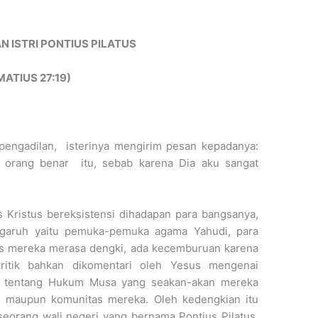
 ISTRI PONTIUS PILATUS
MATIUS 27:19)
 pengadilan, isterinya mengirim pesan kepadanya:
 orang benar itu, sebab karena Dia aku sangat
s Kristus bereksistensi dihadapan para bangsanya,
garuh yaitu pemuka-pemuka agama Yahudi, para
sus mereka merasa dengki, ada kecemburuan karena
itik bahkan dikomentari oleh Yesus mengenai
ka tentang Hukum Musa yang seakan-akan mereka
i maupun komunitas mereka. Oleh kedengkian itu
seorang wali negeri yang bernama Pontius Pilatus.