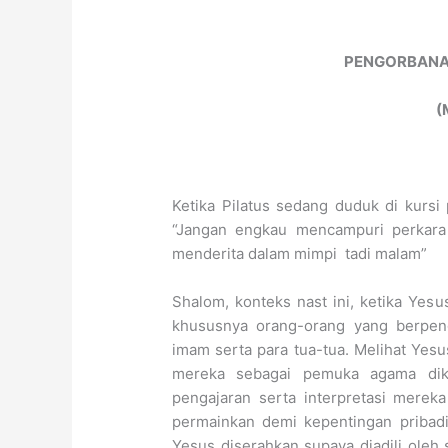
PENGORBANAN
(
Ketika Pilatus sedang duduk di kursi
“Jangan engkau mencampuri perkara
menderita dalam mimpi tadi malam”
Shalom, konteks nast ini, ketika Yesu
khususnya orang-orang yang berpen
imam serta para tua-tua. Melihat Ye
mereka sebagai pemuka agama dikr
pengajaran serta interpretasi mere
permainkan demi kepentingan pribad
Yesus diserahkan supaya diadili oleh 