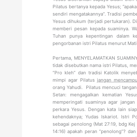
Pilatus bertanya kepada Yesus; ”apak
sendiri mengatakannya”. Tradisi pembe
Yesus dihukum (terjadi pertukaran). Di
memberi pesan kepada suaminya. Wal
Tuhan punya kepentingan dalam kehi
pengorbanan istri Pilatus menurut Mati
Pertama, MENYELAMATKAN SUAMINYA
tidak disebutkan nama istri Pilatus, me
“Pro kleh” dan tradisi Katolik menye
mimpi agar Pilatus
jangan mencamp
orang Yahudi. Pilatus mencuci tangan.
Setan: mengagalkan kematian Yesus 
memperingati suaminya agar jangan
perkara Yesus. Dengan kata lain sia
kehendaknya; Yudas Iskariot. Istri 
sebagai penolong (Mat 27:19, bdg Kej 
14:16) apakah peran “penolong”? dan 