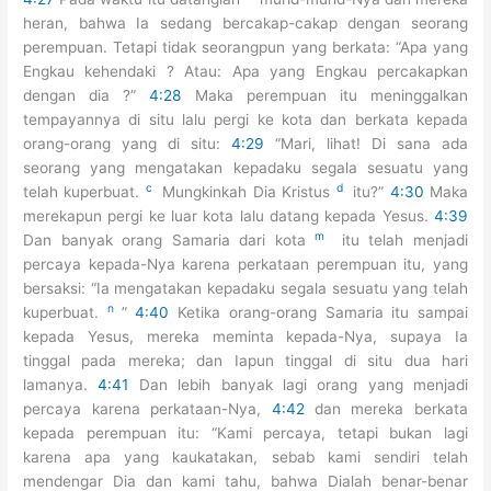
heran, bahwa Ia sedang bercakap-cakap dengan seorang
perempuan. Tetapi tidak seorangpun yang berkata: “Apa yang
Engkau kehendaki ? Atau: Apa yang Engkau percakapkan
dengan dia ?”
4:28
Maka perempuan itu meninggalkan
tempayannya di situ lalu pergi ke kota dan berkata kepada
orang-orang yang di situ:
4:29
“Mari, lihat! Di sana ada
seorang yang mengatakan kepadaku segala sesuatu yang
c
d
telah kuperbuat.
Mungkinkah Dia Kristus
itu?”
4:30
Maka
merekapun pergi ke luar kota lalu datang kepada Yesus.
4:39
m
Dan banyak orang Samaria dari kota
itu telah menjadi
percaya kepada-Nya karena perkataan perempuan itu, yang
bersaksi: “Ia mengatakan kepadaku segala sesuatu yang telah
n
kuperbuat.
”
4:40
Ketika orang-orang Samaria itu sampai
kepada Yesus, mereka meminta kepada-Nya, supaya Ia
tinggal pada mereka; dan Iapun tinggal di situ dua hari
lamanya.
4:41
Dan lebih banyak lagi orang yang menjadi
percaya karena perkataan-Nya,
4:42
dan mereka berkata
kepada perempuan itu: “Kami percaya, tetapi bukan lagi
karena apa yang kaukatakan, sebab kami sendiri telah
mendengar Dia dan kami tahu, bahwa Dialah benar-benar