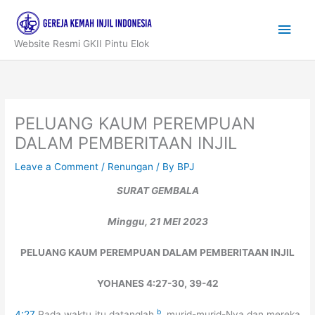
Skip
to
Main
content
Website Resmi GKII Pintu Elok
Men
PELUANG KAUM PEREMPUAN
DALAM PEMBERITAAN INJIL
Leave a Comment
/
Renungan
/ By
BPJ
SURAT GEMBALA
Minggu, 21 MEI 2023
PELUANG KAUM PEREMPUAN DALAM PEMBERITAAN INJIL
YOHANES 4:27-30, 39-42
b
4:27
Pada waktu itu datanglah
murid-murid-Nya dan mereka