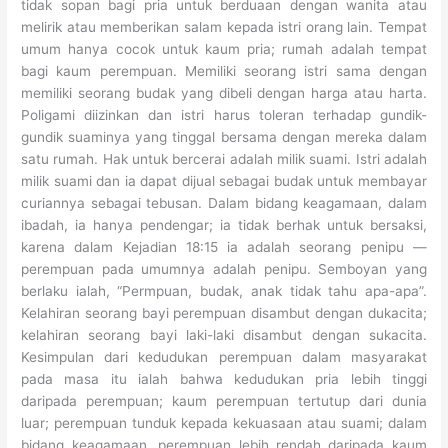
tidak sopan bagi pria untuk berduaan dengan wanita atau
melirik atau memberikan salam kepada istri orang lain. Tempat
umum hanya cocok untuk kaum pria; rumah adalah tempat
bagi kaum perempuan. Memiliki seorang istri sama dengan
memiliki seorang budak yang dibeli dengan harga atau harta.
Poligami diizinkan dan istri harus toleran terhadap gundik-
gundik suaminya yang tinggal bersama dengan mereka dalam
satu rumah. Hak untuk bercerai adalah milik suami. Istri adalah
milik suami dan ia dapat dijual sebagai budak untuk membayar
curiannya sebagai tebusan. Dalam bidang keagamaan, dalam
ibadah, ia hanya pendengar; ia tidak berhak untuk bersaksi,
karena dalam Kejadian 18:15 ia adalah seorang penipu —
perempuan pada umumnya adalah penipu. Semboyan yang
berlaku ialah, “Permpuan, budak, anak tidak tahu apa-apa”.
Kelahiran seorang bayi perempuan disambut dengan dukacita;
kelahiran seorang bayi laki-laki disambut dengan sukacita.
Kesimpulan dari kedudukan perempuan dalam masyarakat
pada masa itu ialah bahwa kedudukan pria lebih tinggi
daripada perempuan; kaum perempuan tertutup dari dunia
luar; perempuan tunduk kepada kekuasaan atau suami; dalam
bidang keagamaan, perempuan lebih rendah daripada kaum