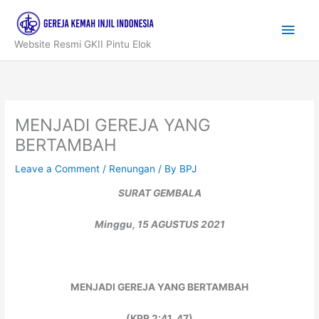
Skip
to
Main
content
Website Resmi GKII Pintu Elok
Men
MENJADI GEREJA YANG
BERTAMBAH
Leave a Comment
/
Renungan
/ By
BPJ
SURAT GEMBALA
Minggu, 15 AGUSTUS 2021
MENJADI GEREJA YANG BERTAMBAH
(KPR 2:41, 47)