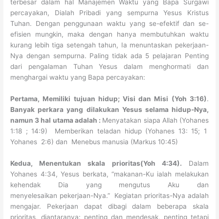
terbesar dalam hal Manajemen Waktu yang Bapa Surgawi
percayakan, Dialah Pribadi yang sempurna Yesus Kristus
Tuhan. Dengan penggunaan waktu yang se-efektif dan se-
efisien mungkin, maka dengan hanya membutuhkan waktu
kurang lebih tiga setengah tahun, Ia menuntaskan pekerjaan-
Nya dengan sempurna. Paling tidak ada 5 pelajaran Penting
dari pengalaman Tuhan Yesus dalam menghormati dan
menghargai waktu yang Bapa percayakan:
Pertama, Memiliki tujuan hidup; Visi dan Misi (Yoh 3:16)
.
Banyak perkara yang dilakukan Yesus selama hidup-Nya,
namun 3 hal utama adalah :
Menyatakan siapa Allah (Yohanes
1:18 ; 14:9) Memberikan teladan hidup (Yohanes 13: 15; 1
Yohanes 2:6) dan Menebus manusia (Markus 10:45)
Kedua, Menentukan skala prioritas(Yoh 4:34).
Dalam
Yohanes 4:34, Yesus berkata, “makanan-Ku ialah melakukan
kehendak Dia yang mengutus Aku dan
menyelesaikan pekerjaan-Nya.” Kegiatan prioritas-Nya adalah
mengajar. Pekerjaan dapat dibagi dalam beberapa skala
prioritas, diantaranya: penting dan mendesak, penting tetapi