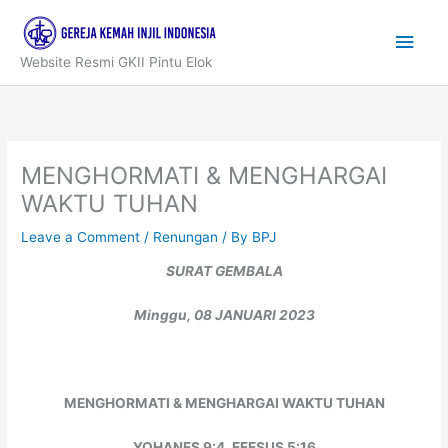
Skip
to
Main
content
Website Resmi GKII Pintu Elok
Men
MENGHORMATI & MENGHARGAI
WAKTU TUHAN
Leave a Comment
/
Renungan
/ By
BPJ
SURAT GEMBALA
Minggu, 08 JANUARI 2023
MENGHORMATI & MENGHARGAI WAKTU TUHAN
YOHANES 9:4, EFESUS 5:16