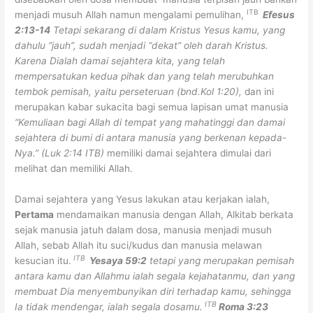
ITB
menjadi musuh Allah namun mengalami pemulihan,
Efesus
2:13-14
Tetapi sekarang di dalam Kristus Yesus kamu, yang
dahulu “jauh”, sudah menjadi “dekat” oleh darah Kristus.
Karena Dialah damai sejahtera kita, yang telah
mempersatukan kedua pihak dan yang telah merubuhkan
tembok pemisah, yaitu perseteruan (bnd.Kol 1:20),
dan ini
merupakan kabar sukacita bagi semua lapisan umat manusia
“Kemuliaan bagi Allah di tempat yang mahatinggi dan damai
sejahtera di bumi di antara manusia yang berkenan kepada-
Nya.” (Luk 2:14 ITB)
memiliki damai sejahtera dimulai dari
melihat dan memiliki Allah.
Damai sejahtera yang Yesus lakukan atau kerjakan ialah,
Pertama
mendamaikan manusia dengan Allah, Alkitab berkata
sejak manusia jatuh dalam dosa, manusia menjadi musuh
Allah, sebab Allah itu suci/kudus dan manusia melawan
ITB
kesucian itu.
Yesaya 59:2
tetapi yang merupakan pemisah
antara kamu dan Allahmu ialah segala kejahatanmu, dan yang
membuat Dia menyembunyikan diri terhadap kamu, sehingga
ITB
Ia tidak mendengar, ialah segala dosamu.
Roma 3:23