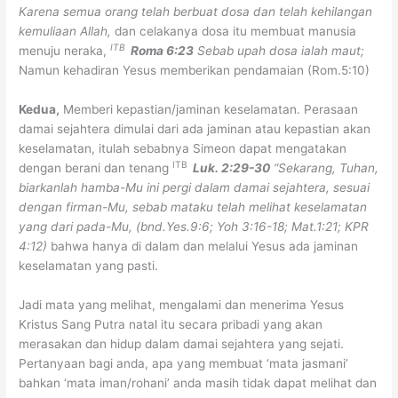
Karena semua orang telah berbuat dosa dan telah kehilangan
kemuliaan Allah,
dan celakanya dosa itu membuat manusia
ITB
menuju neraka,
Roma 6:23
Sebab upah dosa ialah maut;
Namun kehadiran Yesus memberikan pendamaian (Rom.5:10)
Kedua,
Memberi kepastian/jaminan keselamatan. Perasaan
damai sejahtera dimulai dari ada jaminan atau kepastian akan
keselamatan, itulah sebabnya Simeon dapat mengatakan
ITB
dengan berani dan tenang
Luk. 2:29-30
“Sekarang, Tuhan,
biarkanlah hamba-Mu ini pergi dalam damai sejahtera, sesuai
dengan firman-Mu, sebab mataku telah melihat keselamatan
yang dari pada-Mu, (bnd.Yes.9:6; Yoh 3:16-18; Mat.1:21; KPR
4:12)
bahwa hanya di dalam dan melalui Yesus ada jaminan
keselamatan yang pasti.
Jadi mata yang melihat, mengalami dan menerima Yesus
Kristus Sang Putra natal itu secara pribadi yang akan
merasakan dan hidup dalam damai sejahtera yang sejati.
Pertanyaan bagi anda, apa yang membuat ‘mata jasmani’
bahkan ‘mata iman/rohani’ anda masih tidak dapat melihat dan