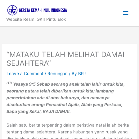
Skip
to
Main
content
Website Resmi GKII Pintu Elok
Men
“MATAKU TELAH MELIHAT DAMAI
SEJAHTERA”
Leave a Comment
/
Renungan
/ By
BPJ
ITB
Yesaya 9:5
Sebab seorang anak telah lahir untuk kita,
seorang putera telah diberikan untuk kita; lambang
pemerintahan ada di atas bahunya, dan namanya
disebutkan orang: Penasihat Ajaib, Allah yang Perkasa,
Bapa yang Kekal, RAJA DAMAI.
Salah satu berita terpenting dalam peristiwa natal ialah berita
tentang damai sejahtera. Karena hubungan yang rusak yang
disebabkan oleh dosa membuat manusia terpisah jauh bahkan