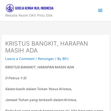
Skip
to
Main
content
Website Resmi GKII Pintu Elok
Men
KRISTUS BANGKIT, HARAPAN
MASIH ADA
Leave a Comment
/
Renungan
/ By
BPJ
KRISTUS BANGKIT,
HARAPAN MASIH ADA
(I Petrus 1:3)
Salam kasih dalam Tuhan Yesus Kristus,
Jemaat Tuhan yang terkasih dalam Kristus,
Pada hari yang penuh kemenangan ini, kita bersama-sama