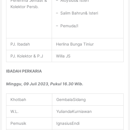
Penerima Jemaat &
– Aloysius& Isteri
Kolektor Persb.
– Salim Bahrun& Isteri
– Pemuda/I
PJ. Ibadah
Herlina Bunga Tiniur
PJ. Kolektor & P.J
Willa JS
IBADAH PERKARIA
Minggu, 09 Juli 2023, Pukul 16.30 Wib.
Khotbah
GembalaSidang
W.L.
YuliandaKurniawan
Pemusik
IgnasiusEndi