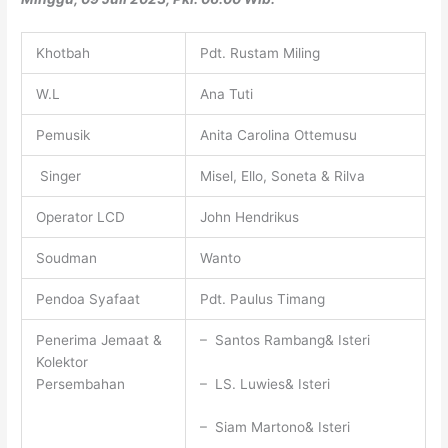
Khotbah
Pdt. Rustam Miling
W.L
Ana Tuti
Pemusik
Anita Carolina Ottemusu
Singer
Misel, Ello, Soneta & Rilva
Operator LCD
John Hendrikus
Soudman
Wanto
Pendoa Syafaat
Pdt. Paulus Timang
Penerima Jemaat &
– Santos Rambang& Isteri
Kolektor
– LS. Luwies& Isteri
Persembahan
– Siam Martono& Isteri