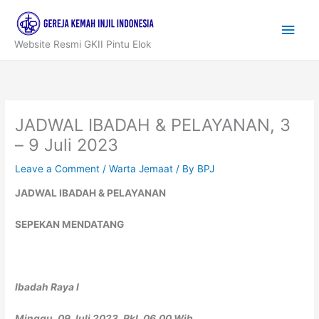
Skip
to
Main
content
Website Resmi GKII Pintu Elok
Men
JADWAL IBADAH & PELAYANAN, 3
– 9 Juli 2023
Leave a Comment
/
Warta Jemaat
/ By
BPJ
JADWAL IBADAH & PELAYANAN
SEPEKAN MENDATANG
Ibadah Raya I
Minggu, 09 Juli 2023, Pkl. 06.00 Wib.