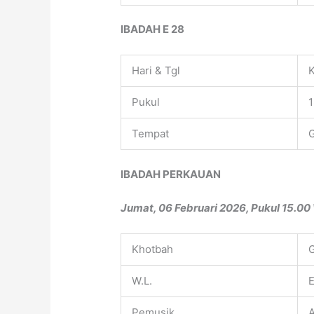
IBADAH E 28
Hari & Tgl
K
Pukul
1
Tempat
G
IBADAH PERKAUAN
Jumat, 06 Februari 2026, Pukul 15.00
Khotbah
W.L.
E
Pemusik
A