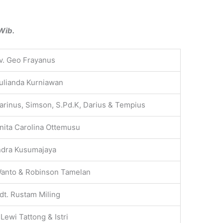
Wib.
v. Geo Frayanus
ulianda Kurniawan
arinus, Simson, S.Pd.K, Darius & Tempius
nita Carolina Ottemusu
ndra Kusumajaya
anto & Robinson Tamelan
dt. Rustam Miling
 Lewi Tattong & Istri