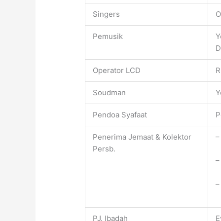
Singers
O
Pemusik
Y
D
Operator LCD
R
Soudman
Y
Pendoa Syafaat
P
Penerima Jemaat & Kolektor
–
Persb.
–
–
PJ. Ibadah
E