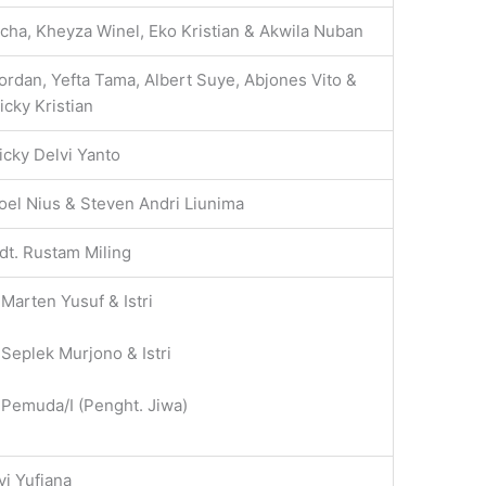
cha, Kheyza Winel, Eko Kristian & Akwila Nuban
ordan, Yefta Tama, Albert Suye, Abjones Vito &
icky Kristian
icky Delvi Yanto
oel Nius & Steven Andri Liunima
dt. Rustam Miling
 Marten Yusuf & Istri
 Seplek Murjono & Istri
 Pemuda/I (Penght. Jiwa)
vi Yufiana