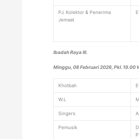
PJ. Kolektor & Penerima
E
Jemaat
Ibadah Raya III.
Minggu, 08 Februari 2026, Pkl. 19.00 
Khotbah
E
W.L
M
Singers
A
Pemusik
D
P