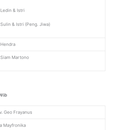
 Ledin & Istri
 Sulin & Istri (Peng. Jiwa)
 Hendra
 Siam Martono
 Wib
v. Geo Frayanus
ra Mayfronika