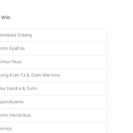
0 Wib.
Gembala Sidang
ohn Epafras
Simon Nusi
ong Kian Fa & Siam Martono
ka Sandra & Sulin
Ependiyanto
John Hendrikus
ereja