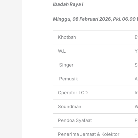
Ibadah Raya I
Minggu, 08 Februari 2026, Pkl. 06.00 
Khotbah
E
W.L
Y
Singer
S
Pemusik
A
Operator LCD
I
Soundman
W
Pendoa Syafaat
P
Penerima Jemaat & Kolektor
–