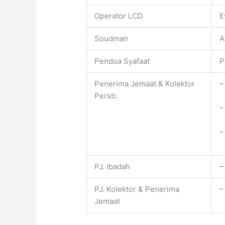
Operator LCD
E
Soudman
A
Pendoa Syafaat
P
Penerima Jemaat & Kolektor
–
Persb.
–
–
PJ. Ibadah
–
PJ. Kolektor & Penerima
–
Jemaat